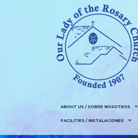
ABOUT US / SOBRE NOSOTROS
FACILITIES / INSTALACIONES
WHO WE ARE / ¿QUIEN SOMOS?
PARISH STAFF / EQUIPO PARROQUIAL
FUNDRAISERS