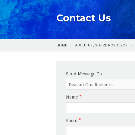
HISTORY / HISTORIA
PARISH SITE MAP / MAPA DEL SITIO P
Contact Us
PARISH STAFF / EQUIPO PARROQUIAL
FACILITIES AVAILABLE FOR USE / IN
CONTACT US /
HOME
ABOUT US / SOBRE NOSOTROS
Send Message To
Name
Email