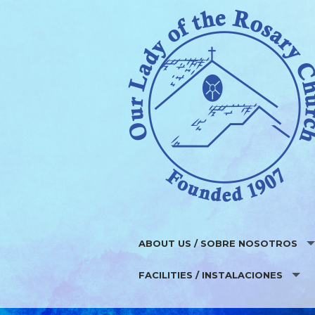
ABOUT US / SOBRE NOSOTROS
FACILITIES / INSTALACIONES
WHO WE ARE / ¿QUIEN SOMOS?
PARISH STAFF / EQUIPO PARROQUIAL
FUNDRAISERS