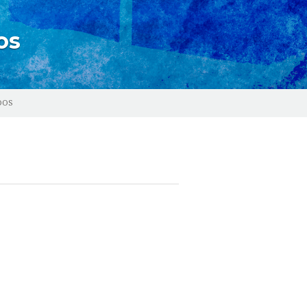
os
DOS