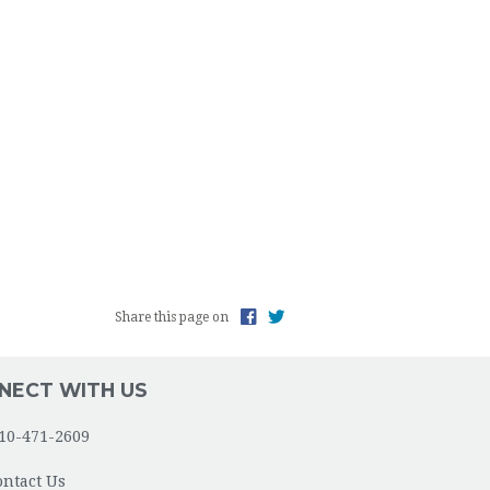
Share this page on
NECT WITH US
10-471-2609
ontact Us